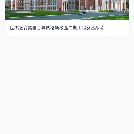
世杰教育集團古典風格新校區二期工程奠基啟幕